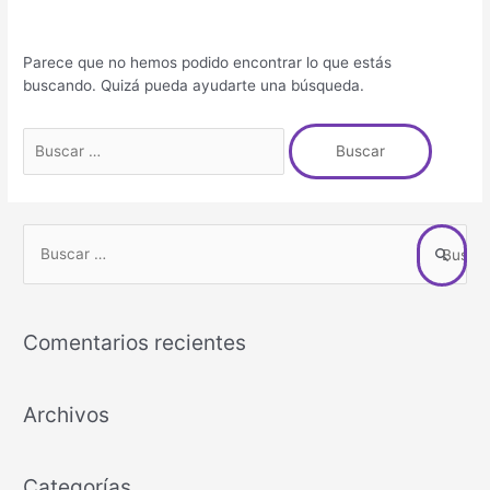
Parece que no hemos podido encontrar lo que estás
buscando. Quizá pueda ayudarte una búsqueda.
B
u
s
Comentarios recientes
c
a
r
Archivos
p
o
Categorías